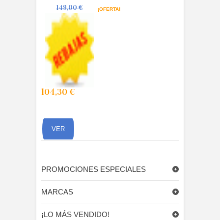
149,00 €
¡OFERTA!
104,30 €
OMPRAR
VER
PROMOCIONES ESPECIALES
MARCAS
¡LO MÁS VENDIDO!