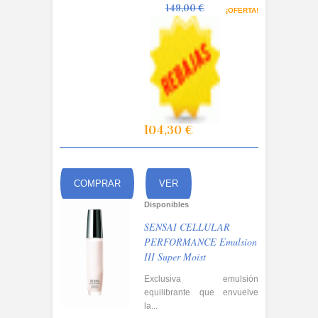
149,00 €
¡OFERTA!
104,30 €
COMPRAR
VER
Disponibles
SENSAI CELLULAR
PERFORMANCE Emulsion
III Super Moist
Exclusiva emulsión
equilibrante que envuelve
la...