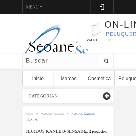
MENU
ON-LI
PELUQUER
VACIO
Inicio
Marcas
Cosmética
Peluque
CATEGORIAS
Inicio
Fluidos faciales
Fluidos Kanebo-
>
>
SENSAI
FLUIDOS KANEBO-SENSAI
Hay 2 productos.