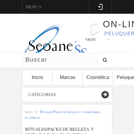
MENU
ON-LI
PELUQUER
VACIO
Inicio
Marcas
Cosmética
Peluque
CATEGORIAS
Inicio
Rituales/Packs de belleza y cuidado para
>
el cabello
RITUALES/PACKS DE BELLEZA Y