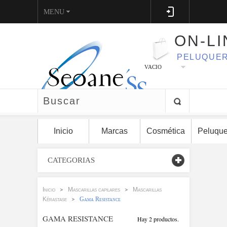
MENU
ON-LI
PELUQUER
VACIO
Inicio
Marcas
Cosmética
Peluque
CATEGORIAS
Inicio
Mascarillas capilares
Mascarillas
>
>
Kérastase
Gama Resistance
>
GAMA RESISTANCE
Hay 2 productos.