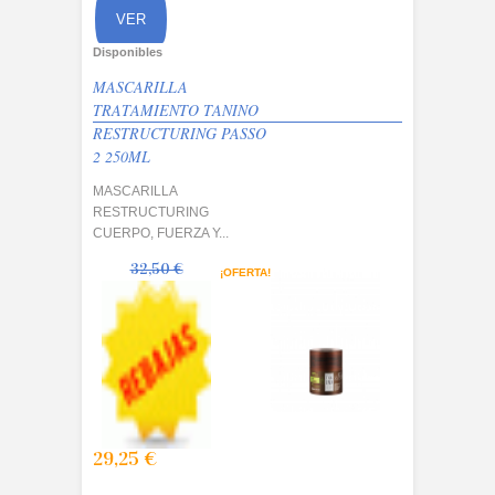
OMPRAR
VER
Disponibles
MASCARILLA
TRATAMIENTO TANINO
RESTRUCTURING PASSO
2 250ML
MASCARILLA
RESTRUCTURING
CUERPO, FUERZA Y...
32,50 €
¡OFERTA!
29,25 €