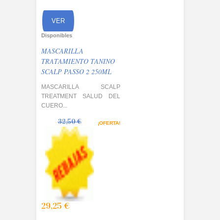
OMPRAR
VER
Disponibles
MASCARILLA
TRATAMIENTO TANINO
SCALP PASSO 2 250ML
MASCARILLA SCALP
TREATMENT SALUD DEL
CUERO...
32,50 €
¡OFERTA!
29,25 €