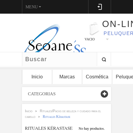
MENU
ON-LI
PELUQUER
VACIO
Inicio
Marcas
Cosmética
Peluque
CATEGORIAS
Inicio
Rituales/Packs de belleza y cuidado para el
>
cabello
Rituales Kérastase
>
RITUALES KÉRASTASE
No hay productos.