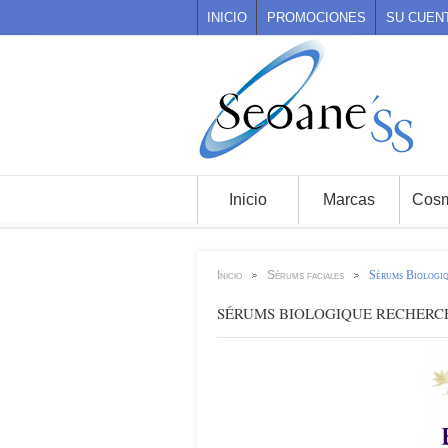
INICIO
PROMOCIONES
SU CUEN
Inicio
Marcas
Cosm
Inicio
Sérums faciales
Sérums Biologi
>
>
SÉRUMS BIOLOGIQUE RECHERC