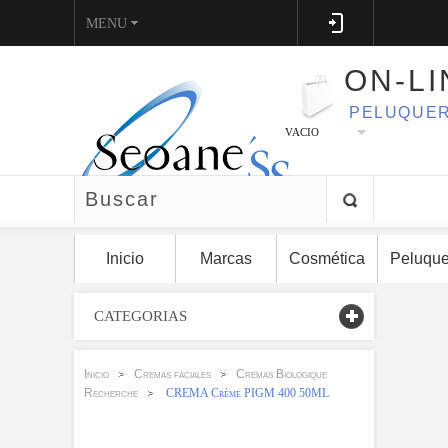
MENU
ON-LI
PELUQUER
VACIO
Inicio
Marcas
Cosmética
Peluque
CATEGORIAS
Inicio
Cremas faciales
Cremas Biologique
>
>
Recherche
CREMA Crème PIGM 400 50ML
>