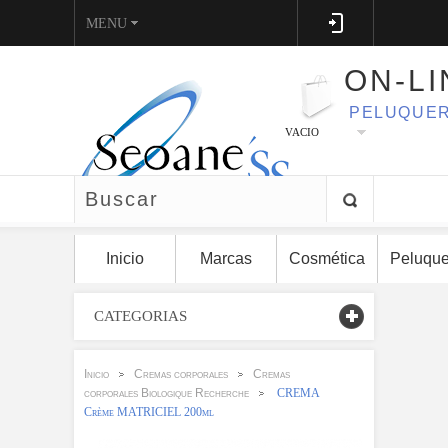
MENU
ON-LI
PELUQUER
VACIO
Inicio
Marcas
Cosmética
Peluque
CATEGORIAS
Inicio
Cremas corporales
Cremas
>
>
corporales Biologique Recherche
CREMA
>
Crème MATRICIEL 200ml