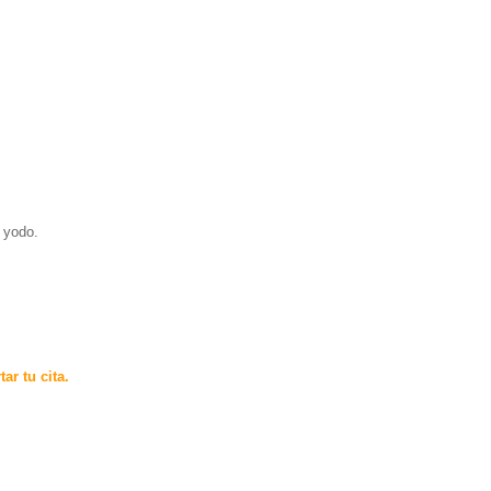
y yodo.
ar tu cita.