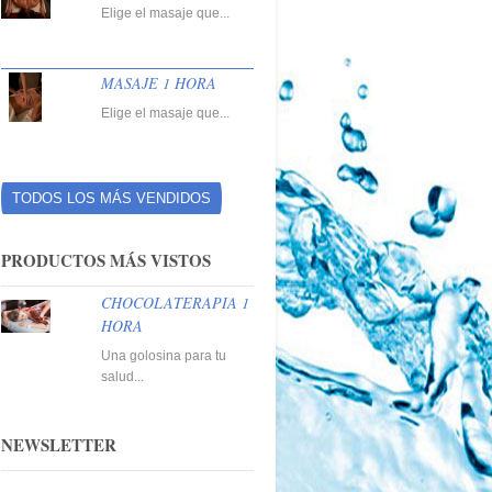
Elige el masaje que...
MASAJE 1 HORA
Elige el masaje que...
TODOS LOS MÁS VENDIDOS
PRODUCTOS MÁS VISTOS
AJE CAÑAS DE
MASAJE CON
MASAJE
BÚ CHINAS 45
VELAS DE KARITÉ Y
CARACOLAS Y
CHOCOLATERAPIA 1
ACEITES...
PLUMAS DE
HORA
AVESTRUZ
Una golosina para tu
salud...
NEWSLETTER