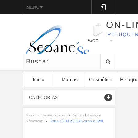
MENU
ON-LI
PELUQUER
VACIO
Inicio
Marcas
Cosmética
Peluque
CATEGORIAS
Inicio
Sérums faciales
Sérums Biologique
>
>
Recherche
Sérum COLLAGÈNE original 8ML
>